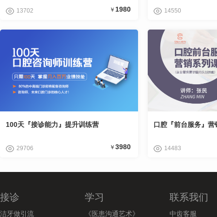
1980
￥
13702
14550
100天『接诊能力』提升训练营
口腔『前台服务』营
3980
￥
29706
14483
接诊
学习
联系我们
洁牙做引流
《医患沟通艺术》
中齿客服