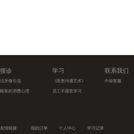
接诊
学习
联系我们
洁牙做引流
《医患沟通艺术》
中齿客服
顾客的消费心理
员工不愿意学习
友情链接:
我的订单
个人中心
学习记录