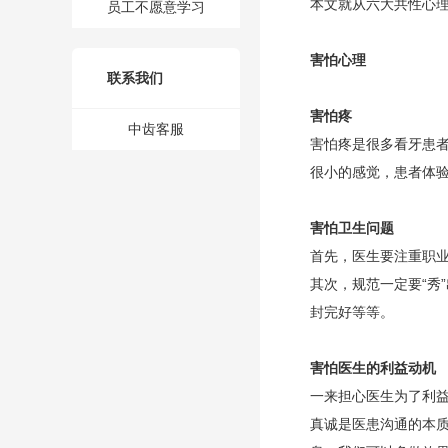
本文就从六大共性心
员工不愿意学习
害怕心理
联系我们
害怕疼
中齿客服
害怕疼是很多看牙患
很小的感觉，患者体
害怕卫生问题
首先，医生要注重职
其次，规范一定要“秀
封完好等等。
害怕医生的利益动机
一来担心医生为了利
真诚是医患沟通的本