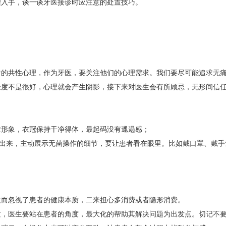
理入手，谈一谈牙医接诊时应注意的处置技巧。
者的共性心理，作为牙医，要关注他们的心理需求。我们要尽可能追求无
验度不是很好，心理就会产生阴影，接下来对医生会有所顾忌，无形间信
业形象，衣冠保持干净得体，最起码没有邋遢感；
”出来，主动展示无菌操作的细节，要让患者看在眼里。比如戴口罩、戴
益而忽视了患者的健康本质，二来担心多消费或者隐形消费。
质，医生要站在患者的角度，最大化的帮助其解决问题为出发点。切记不