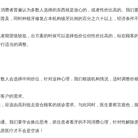
，消费者普遍认为多数人选择的东西就是放心的，或者性价比高的。我们
国普及，同时种植牙修复占本机构镶牙比例的百分之六十以上，经济条件
或者期望值较低，出方案的时候可以选择低价位但性价比高的，站在顾客
进行适当的调整。
多数人会选择中间价位，针对这种心理，我们根据机构情况，适时调整价
同客户的需求。
候，应该由高到低去迎合顾客的就诊需求。与此同时，医生要察言观色，
沟通。我们要学会换位思考，抓住患者看牙的不同消费心理，针对性解除
品质医疗才不会是空谈！