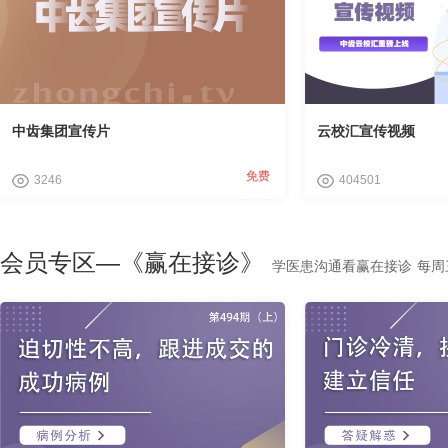
中齿集团宣传片
云校汇宣传视频
免费
3246
404501
会员专区—《赢在接诊》
学医患沟通看赢在接诊 每周