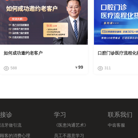
如何成功邀约老客户
口腔门诊医疗流程化
99
￥
588
311
接诊
学习
联系我们
洁牙做引流
《医患沟通艺术》
中齿客服
顾客的消费心理
员工不愿意学习