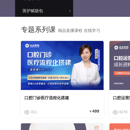
医护赋能包
非医赋能包
课程推荐
专题系列课
精品直播课程 在线学习
730增长官
牙小新预防体系
大咖分享秀
运营管理
接诊服务
口腔门诊医疗流程化搭建
口腔运营
市场营销
技术提升
499
￥
311
8278
私训系列