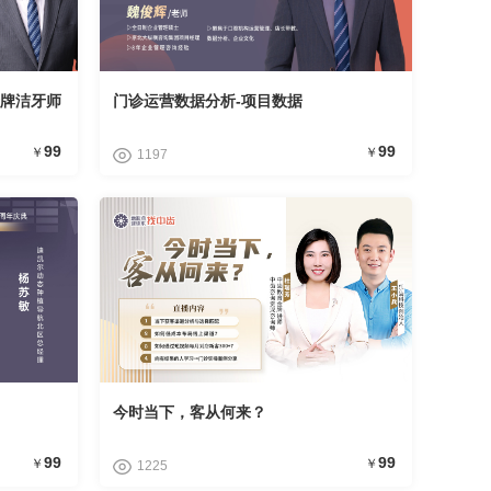
金牌洁牙师
门诊运营数据分析-项目数据
99
99
￥
￥
1197
今时当下，客从何来？
99
99
￥
￥
1225