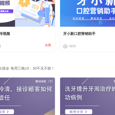
传视频
牙小新口腔营销助手
免费
1
3935
接诊 每周三晚19：30不见不散！