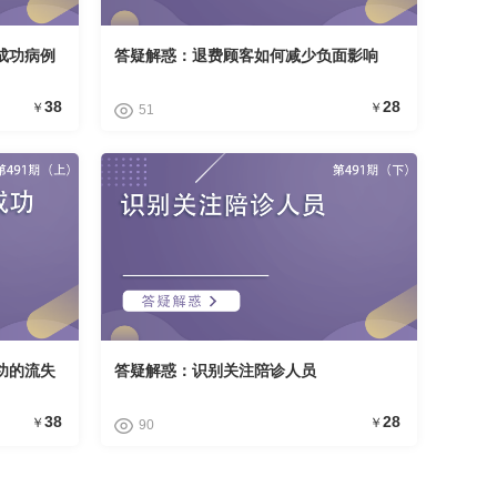
成功病例
答疑解惑：退费顾客如何减少负面影响
38
28
￥
￥
51
功的流失
答疑解惑：识别关注陪诊人员
38
28
￥
￥
90