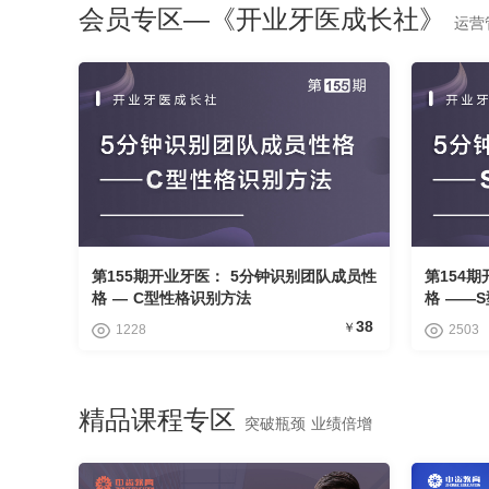
会员专区—《开业牙医成长社》
运营
第155期开业牙医： 5分钟识别团队成员性
第154
格 — C型性格识别方法
格 ——
38
￥
1228
2503
精品课程专区
突破瓶颈 业绩倍增