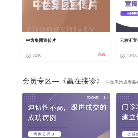
中齿集团宣传片
云校汇宣
免费
3246
40450
会员专区—《赢在接诊》
学医患沟通看赢在