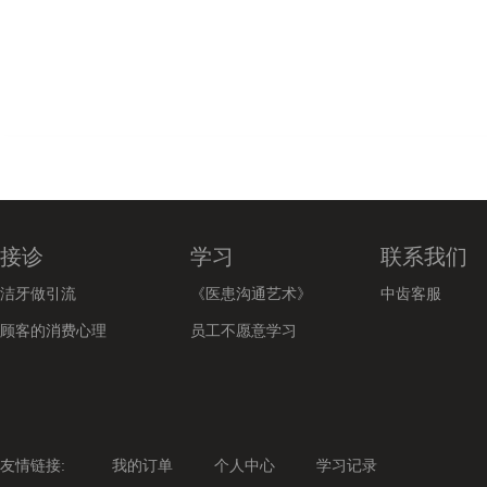
接诊
学习
联系我们
洁牙做引流
《医患沟通艺术》
中齿客服
顾客的消费心理
员工不愿意学习
友情链接:
我的订单
个人中心
学习记录