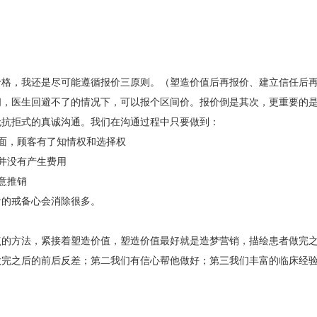
价格，我还是尽可能遵循报价三原则。（塑造价值后再报价、建立信任后
问，医生回避不了的情况下，可以报个区间价。报价倒是其次，更重要的
无抗拒式的真诚沟通。我们在沟通过程中只要做到：
面，顾客有了知情权和选择权
并没有产生费用
意推销
者的戒备心会消除很多。
点的方法，紧接着塑造价值，塑造价值最好就是造梦营销，描绘患者做完
做完之后的前后反差；第二我们有信心帮他做好；第三我们丰富的临床经