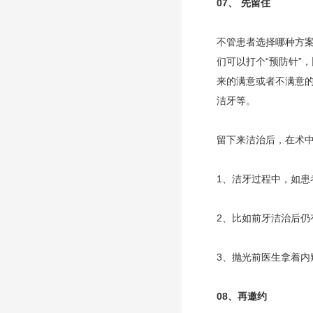
07、
先留住
不管患者选择哪种方
们可以打个“预防针”
来的满意或者不满意
洁牙等。
留下来洁治后，在术
1、洁牙过程中，如
2、比如前牙洁治后
3、抛光前医生拿着
08、
再邀约