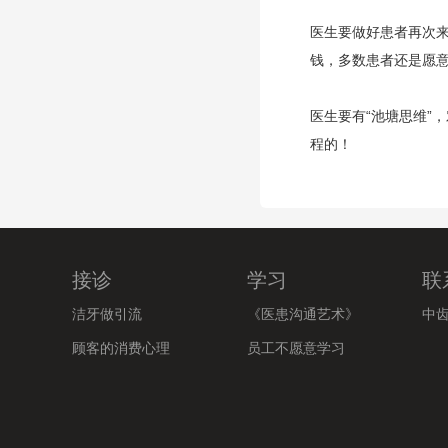
医生要做好患者再次
钱，多数患者还是愿
医生要有“池塘思维”
程的！
接诊
学习
联
洁牙做引流
《医患沟通艺术》
中
顾客的消费心理
员工不愿意学习